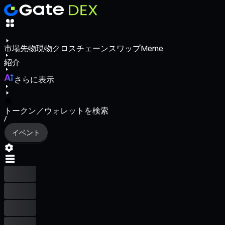
市場
先物
現物
クロスチェーンスワップ
Meme
紹介
さらに表示
トークン／ウォレットを検索
/
イベント