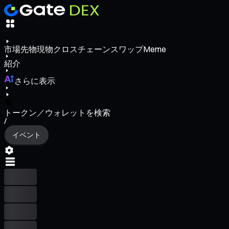
市場
先物
現物
クロスチェーンスワップ
Meme
紹介
さらに表示
トークン／ウォレットを検索
/
イベント