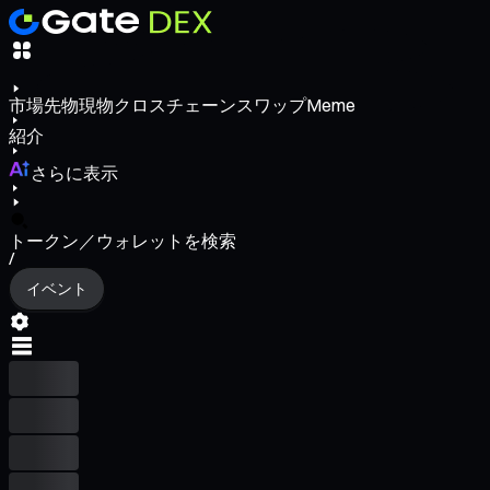
市場
先物
現物
クロスチェーンスワップ
Meme
紹介
さらに表示
トークン／ウォレットを検索
/
イベント