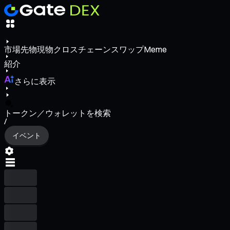
市場
先物
現物
クロスチェーンスワップ
Meme
紹介
さらに表示
トークン／ウォレットを検索
/
イベント