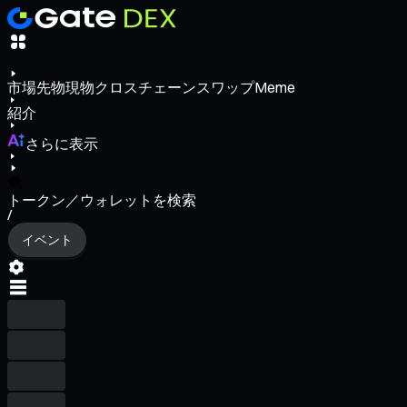
市場
先物
現物
クロスチェーンスワップ
Meme
紹介
さらに表示
トークン／ウォレットを検索
/
イベント