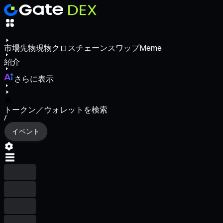
市場
先物
現物
クロスチェーンスワップ
Meme
紹介
さらに表示
トークン／ウォレットを検索
/
イベント