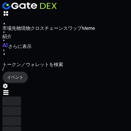
市場
先物
現物
クロスチェーンスワップ
Meme
紹介
さらに表示
トークン／ウォレットを検索
/
イベント