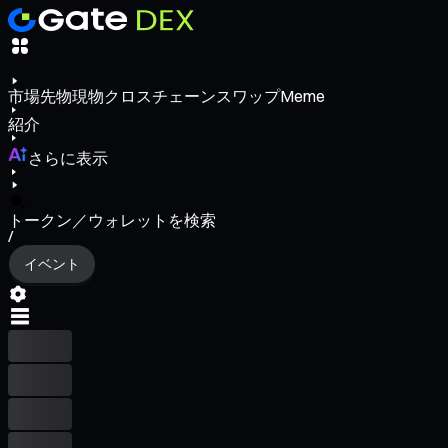
市場
先物
現物
クロスチェーンスワップ
Meme
紹介
さらに表示
トークン／ウォレットを検索
/
イベント