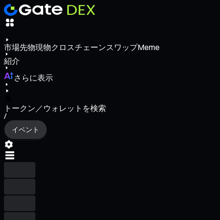
市場
先物
現物
クロスチェーンスワップ
Meme
紹介
さらに表示
トークン／ウォレットを検索
/
イベント