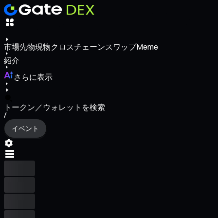
市場
先物
現物
クロスチェーンスワップ
Meme
紹介
さらに表示
トークン／ウォレットを検索
/
イベント