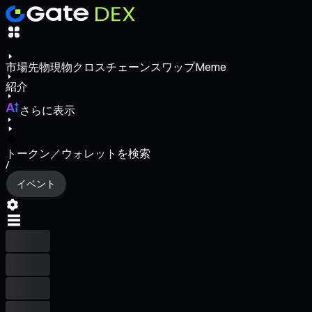
市場
先物
現物
クロスチェーンスワップ
Meme
紹介
さらに表示
トークン／ウォレットを検索
/
イベント