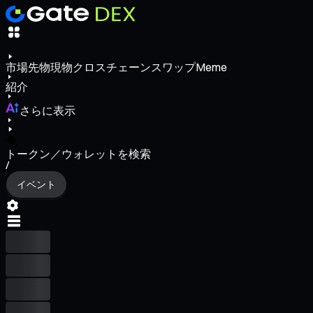
市場
先物
現物
クロスチェーンスワップ
Meme
紹介
さらに表示
トークン／ウォレットを検索
/
イベント