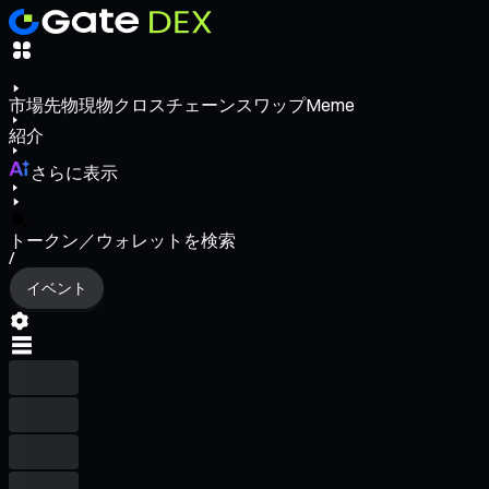
市場
先物
現物
クロスチェーンスワップ
Meme
紹介
さらに表示
トークン／ウォレットを検索
/
イベント