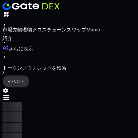
市場
先物
現物
クロスチェーンスワップ
Meme
紹介
さらに表示
トークン／ウォレットを検索
/
イベント