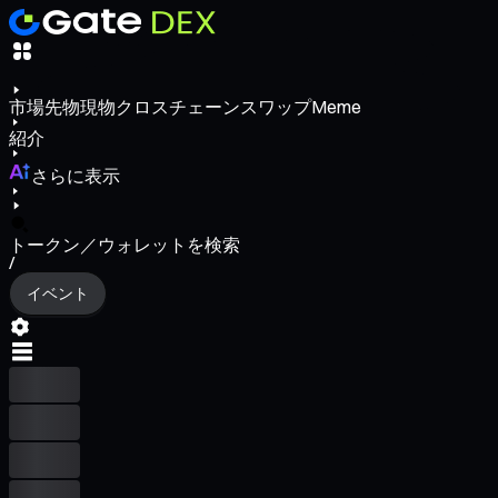
市場
先物
現物
クロスチェーンスワップ
Meme
紹介
さらに表示
トークン／ウォレットを検索
/
イベント