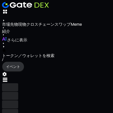
市場
先物
現物
クロスチェーンスワップ
Meme
紹介
さらに表示
トークン／ウォレットを検索
/
イベント