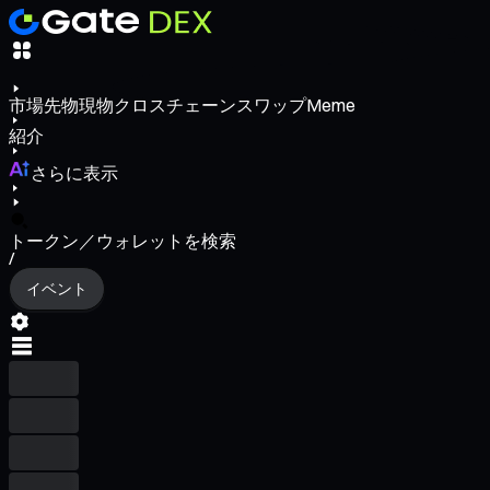
市場
先物
現物
クロスチェーンスワップ
Meme
紹介
さらに表示
トークン／ウォレットを検索
/
イベント