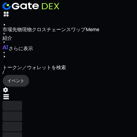
市場
先物
現物
クロスチェーンスワップ
Meme
紹介
さらに表示
トークン／ウォレットを検索
/
イベント