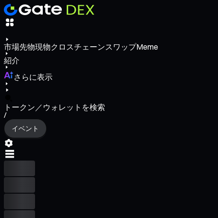
市場
先物
現物
クロスチェーンスワップ
Meme
紹介
さらに表示
トークン／ウォレットを検索
/
イベント