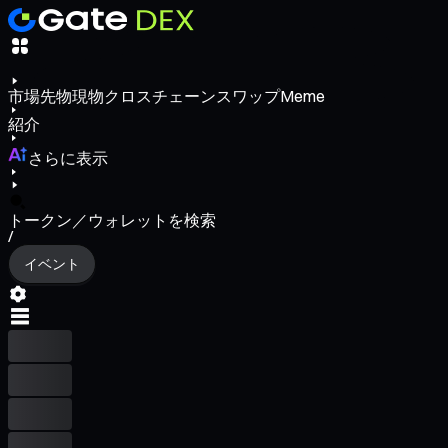
市場
先物
現物
クロスチェーンスワップ
Meme
紹介
さらに表示
トークン／ウォレットを検索
/
イベント