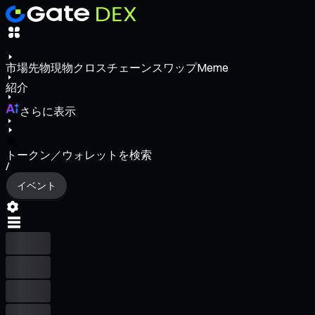
市場
先物
現物
クロスチェーンスワップ
Meme
紹介
さらに表示
トークン／ウォレットを検索
/
イベント