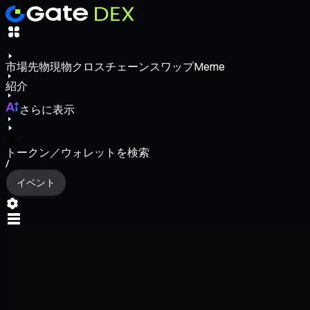
市場
先物
現物
クロスチェーンスワップ
Meme
紹介
さらに表示
トークン／ウォレットを検索
/
イベント