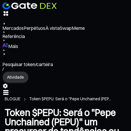
Mercados
Perpétuos
À vista
Swap
Meme
Referência
Mais
Pesquisar token/carteira
/
Atividade
BLOGUE
Token $PEPU: Será o "Pepe Unchained (PEP...
Token $PEPU: Será o "Pepe
Unchained (PEPU)" um