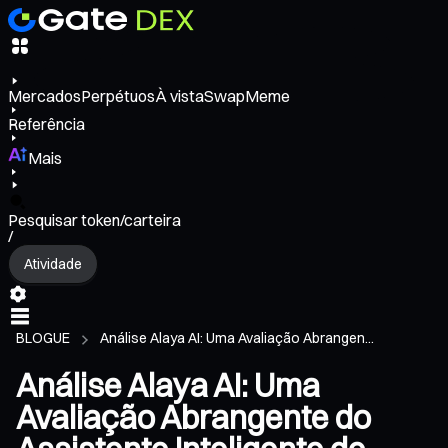
Mercados
Perpétuos
À vista
Swap
Meme
Referência
Mais
Pesquisar token/carteira
/
Atividade
BLOGUE
Análise Alaya AI: Uma Avaliação Abrangen...
Análise Alaya AI: Uma
Avaliação Abrangente do