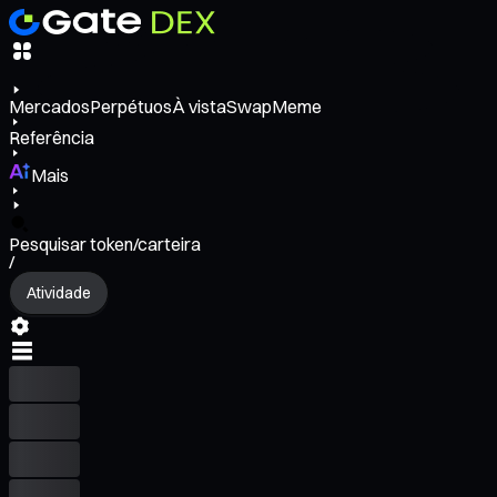
Mercados
Perpétuos
À vista
Swap
Meme
Referência
Mais
Pesquisar token/carteira
/
Atividade