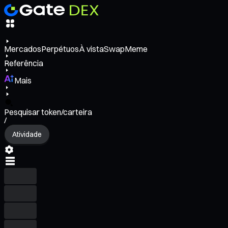
Mercados
Perpétuos
À vista
Swap
Meme
Referência
Mais
Pesquisar token/carteira
/
Atividade