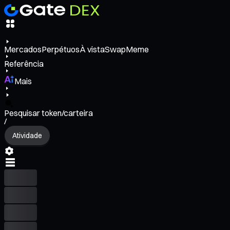
Mercados
Perpétuos
À vista
Swap
Meme
Referência
Mais
Pesquisar token/carteira
/
Atividade