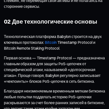
стейкинг, не перемещая свои активы и не полагаясь на
сторонние сервисы.
02 Две технологические основы
Технологическая платформа Babylon строится на двух
ключевых протоколах:
Bitcoin
Timestamp Protocol и
Bitcoin Remote Staking Protocol.
Первая основа — Timestamp Protocol — предназначена
главным образом для защиты PoS-цепочек от
специфической атаки, называемой «долгосрочная
атака». Проще говоря, Babylon регулярно записывает
«чекпоинты» блоков PoS-цепочек в сеть биткоина.
Благодаря неизменяемым временным меткам биткоина
любые попытки подделать историю PoS-цепочки
раскрываются за счет более ранних записей в биткоине,
что делает такие атаки крайне затратными.