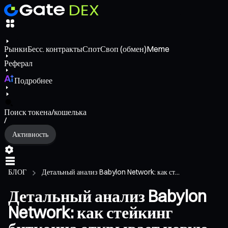
Рынки
Бесс. контракты
Спот
Своп (обмен)
Meme
Реферал
Подробнее
Поиск токена/кошелька
/
Активность
БЛОГ
Детальный анализ Babylon Network: как ст...
Детальный анализ Babylon
Network: как стейкинг