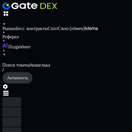
Рынки
Бесс. контракты
Спот
Своп (обмен)
Meme
Реферал
Подробнее
Поиск токена/кошелька
/
Активность