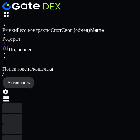
Рынки
Бесс. контракты
Спот
Своп (обмен)
Meme
Реферал
Подробнее
Поиск токена/кошелька
/
Активность