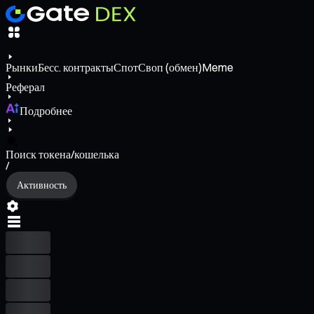
Рынки
Бесс. контракты
Спот
Своп (обмен)
Meme
Реферал
Подробнее
Поиск токена/кошелька
/
Активность