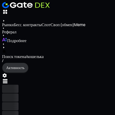
Рынки
Бесс. контракты
Спот
Своп (обмен)
Meme
Реферал
Подробнее
Поиск токена/кошелька
/
Активность