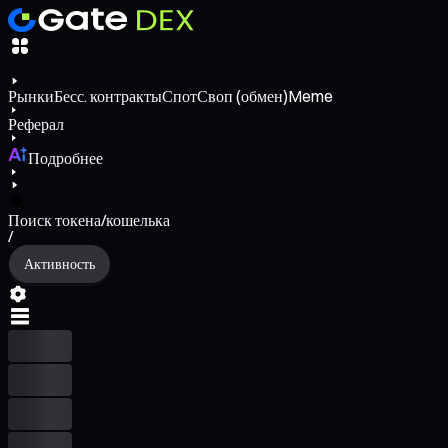
Рынки
Бесс. контракты
Спот
Своп (обмен)
Meme
Реферал
Подробнее
Поиск токена/кошелька
/
Активность