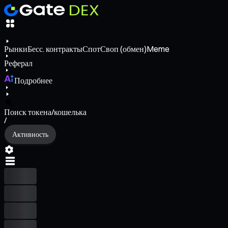
Рынки
Бесс. контракты
Спот
Своп (обмен)
Meme
Реферал
Подробнее
Поиск токена/кошелька
/
Активность