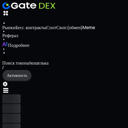
Рынки
Бесс. контракты
Спот
Своп (обмен)
Meme
Реферал
Подробнее
Поиск токена/кошелька
/
Активность