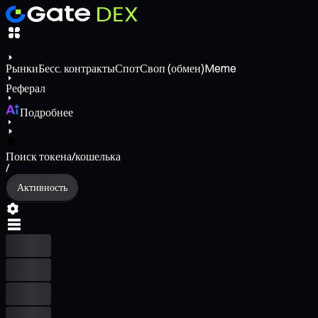
Рынки
Бесс. контракты
Спот
Своп (обмен)
Meme
Реферал
Подробнее
Поиск токена/кошелька
/
Активность