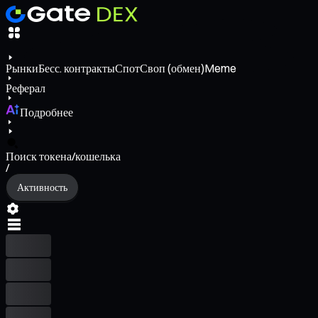
Рынки
Бесс. контракты
Спот
Своп (обмен)
Meme
Реферал
Подробнее
Поиск токена/кошелька
/
Активность