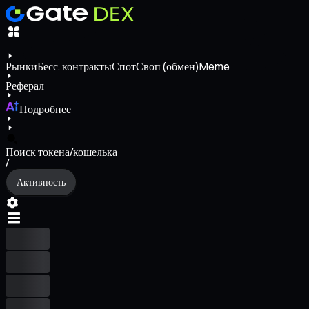
Рынки
Бесс. контракты
Спот
Своп (обмен)
Meme
Реферал
Подробнее
Поиск токена/кошелька
/
Активность