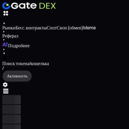
Рынки
Бесс. контракты
Спот
Своп (обмен)
Meme
Реферал
Подробнее
Поиск токена/кошелька
/
Активность