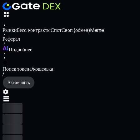
Рынки
Бесс. контракты
Спот
Своп (обмен)
Meme
Реферал
Подробнее
Поиск токена/кошелька
/
Активность