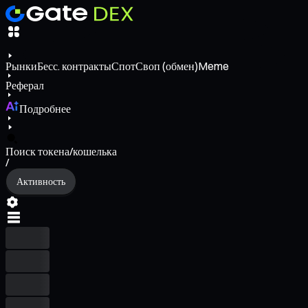
Рынки
Бесс. контракты
Спот
Своп (обмен)
Meme
Реферал
Подробнее
Поиск токена/кошелька
/
Активность