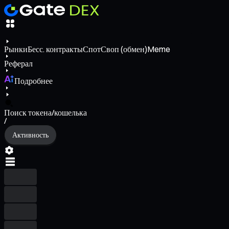
Рынки
Бесс. контракты
Спот
Своп (обмен)
Meme
Реферал
Подробнее
Поиск токена/кошелька
/
Активность