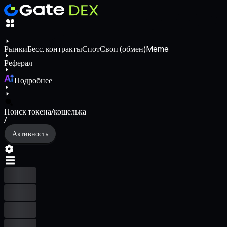
Рынки
Бесс. контракты
Спот
Своп (обмен)
Meme
Реферал
Подробнее
Поиск токена/кошелька
/
Активность