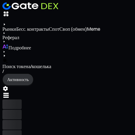
Рынки
Бесс. контракты
Спот
Своп (обмен)
Meme
Реферал
Подробнее
Поиск токена/кошелька
/
Активность