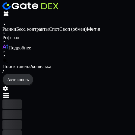
Рынки
Бесс. контракты
Спот
Своп (обмен)
Meme
Реферал
Подробнее
Поиск токена/кошелька
/
Активность