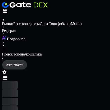
Рынки
Бесс. контракты
Спот
Своп (обмен)
Meme
Реферал
Подробнее
Поиск токена/кошелька
/
Активность