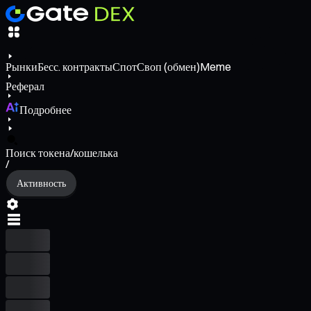
Рынки
Бесс. контракты
Спот
Своп (обмен)
Meme
Реферал
Подробнее
Поиск токена/кошелька
/
Активность