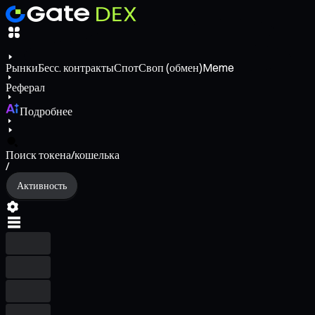
Рынки
Бесс. контракты
Спот
Своп (обмен)
Meme
Реферал
Подробнее
Поиск токена/кошелька
/
Активность