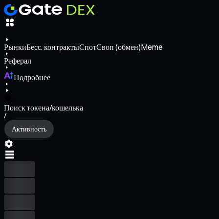
Рынки
Бесс. контракты
Спот
Своп (обмен)
Meme
Реферал
Подробнее
Поиск токена/кошелька
/
Активность