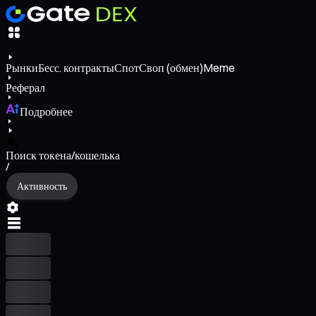
Рынки
Бесс. контракты
Спот
Своп (обмен)
Meme
Реферал
Подробнее
Поиск токена/кошелька
/
Активность